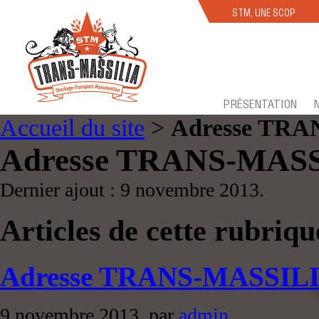
STM, UNE SCOP
PRÉSENTATION
Accueil du site
>
Adresse TR
Adresse TRANS-MAS
Dernier ajout : 9 novembre 2013.
Articles de cette rubriqu
Adresse TRANS-MASSIL
9 novembre 2013, par
admin