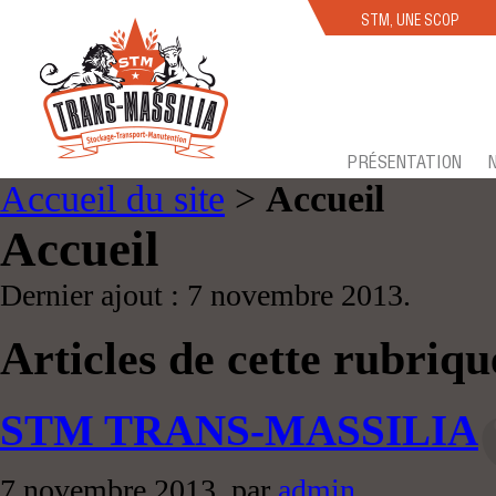
STM, UNE SCOP
PRÉSENTATION
Accueil du site
>
Accueil
Accueil
Dernier ajout : 7 novembre 2013.
Articles de cette rubriqu
STM TRANS-MASSILIA
7 novembre 2013, par
admin